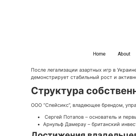
Home
About
После легализации азартных игр в Украин
демонстрирует стабильный рост и активно
Структура собствен
ООО “Спейсикс”, владеющее брендом, упр
Сергей Потапов – основатель и перв
Арнульф Дамерау – британский инвес
Достижения владельце