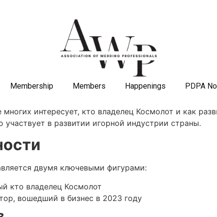
Membership
Members
Happenings
PDPA No
е многих интересует, кто владелец Космолот и как раз
 участвует в развитии игорной индустрии страны.
ности
авляется двумя ключевыми фигурами:
ый кто владелец Космолот
тор, вошедший в бизнес в 2023 году
в